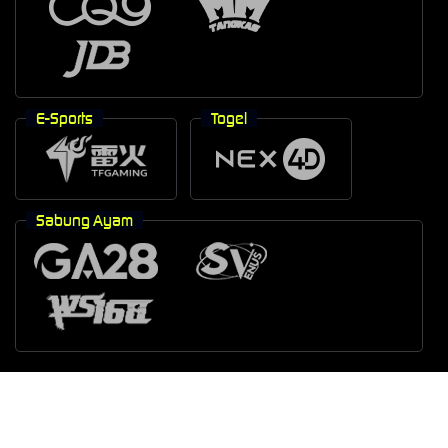
E-Sports
Togel
Sabung Ayam