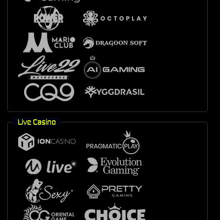
Live Casino