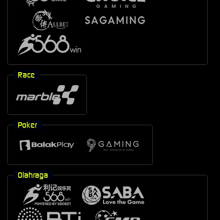
Race
Poker
Olahraga