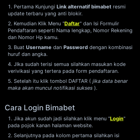
Pertama Kunjungi
Link alternatif bimabet
resmi
update terbaru yang anti blokir.
Kemudian Klik Menu "
Daftar
" dan Isi Formulir
Pendaftaran seperti Nama lengkap, Nomor Rekening
dan Nomor Hp kamu.
Buat
Username
dan
Password
dengan kombinasi
huruf dan angka.
JIka sudah terisi semua silahkan masukan kode
verivikasi yang tertera pada form pendaftaran.
Setelah itu klik tombol DAFTAR (
jika data benar
maka akan muncul notifikasi sukses
).
Cara Login Bimabet
Jika akun sudah jadi silahkan klik menu "
Login
"
pada pojok kanan halaman website.
Selanjutnya pada kolom pertama silahkan isi