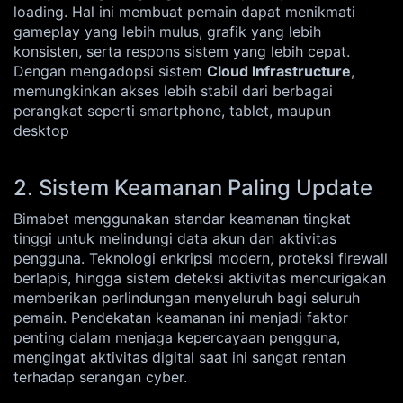
loading. Hal ini membuat pemain dapat menikmati
gameplay yang lebih mulus, grafik yang lebih
konsisten, serta respons sistem yang lebih cepat.
Dengan mengadopsi sistem
Cloud Infrastructure
,
memungkinkan akses lebih stabil dari berbagai
perangkat seperti smartphone, tablet, maupun
desktop
2. Sistem Keamanan Paling Update
Bimabet menggunakan standar keamanan tingkat
tinggi untuk melindungi data akun dan aktivitas
pengguna. Teknologi enkripsi modern, proteksi firewall
berlapis, hingga sistem deteksi aktivitas mencurigakan
memberikan perlindungan menyeluruh bagi seluruh
pemain. Pendekatan keamanan ini menjadi faktor
penting dalam menjaga kepercayaan pengguna,
mengingat aktivitas digital saat ini sangat rentan
terhadap serangan cyber.