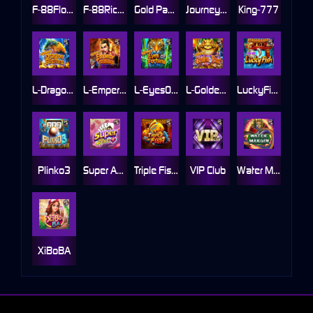
F-88Flower(H5)
F-88Riches(H5)
Gold Panda(H5)
JourneyToTheWest
King-777
L-DragonRiches
L-EmperorTreasure
L-EyesOfFortune
L-GoldenToad
LuckyFish
Plinko3
Super Ace+
Triple Fish(H5)
VIP Club
Water Margin(H5)
XiBoBA