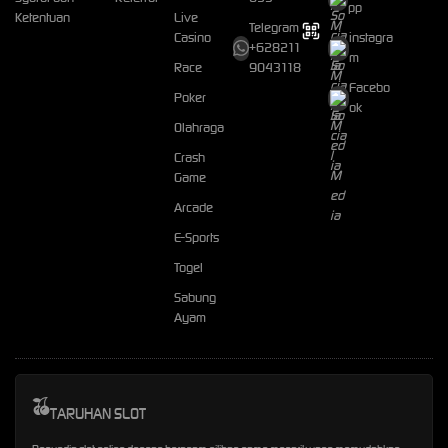
pp
Ketentuan
Live
Telegram
Casino
instagra
+628211
m
Race
9043118
Facebo
Poker
ok
Olahraga
Crash
Game
Arcade
E-Sports
Togel
Sabung
Ayam
TARUHAN SLOT