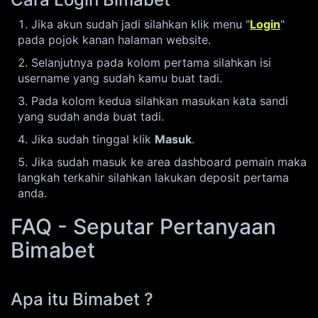
Jika akun sudah jadi silahkan klik menu "
Login
"
pada pojok kanan halaman website.
Selanjutnya pada kolom pertama silahkan isi
username yang sudah kamu buat tadi.
Pada kolom kedua silahkan masukan kata sandi
yang sudah anda buat tadi.
Jika sudah tinggal klik
Masuk
.
Jika sudah masuk ke area dashboard pemain maka
langkah terkahir silahkan lakukan deposit pertama
anda.
FAQ - Seputar Pertanyaan
Bimabet
Apa itu Bimabet ?