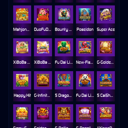
Mahjong Hit 2+
DuoFuDuoCai
Bounty Loki
Poseidon
Super Ace
XiBoBa Hit
XiBoBa Hit2
Fu Dai Lian Lian-Dragon
New-Fishing Hunter
G-GoldenDrum
Happy Hit
G-InfiniteTreasure
5 Dragons(H5)
Fu Dai Lian Lian-Panda
5 CaiShen(H5)