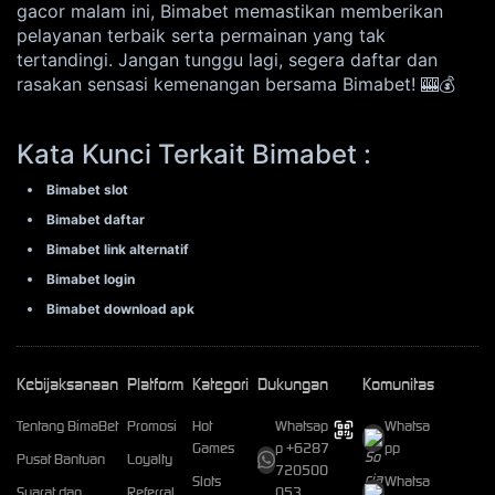
gacor malam ini, Bimabet memastikan memberikan
pelayanan terbaik serta permainan yang tak
tertandingi. Jangan tunggu lagi, segera daftar dan
rasakan sensasi kemenangan bersama Bimabet! 🎰💰
Kata Kunci Terkait Bimabet :
Bimabet slot
Bimabet daftar
Bimabet link alternatif
Bimabet login
Bimabet download apk
Kebijaksanaan
Platform
Kategori
Dukungan
Komunitas
Tentang BimaBet
Promosi
Hot
Whatsap
Whatsa
Games
p +6287
pp
Pusat Bantuan
Loyalty
720500
Slots
Whatsa
Syarat dan
Referral
053