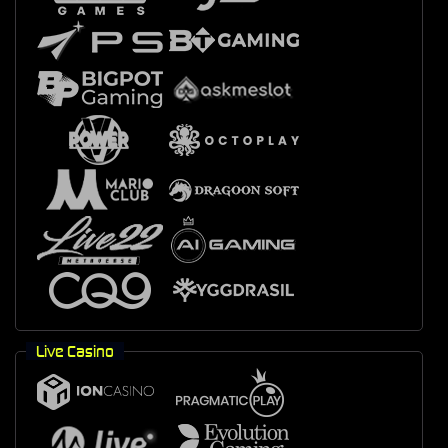
Live Casino