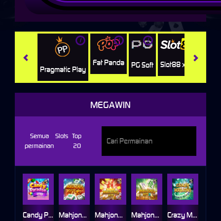
i
i
i
i
i
Facha
Fat Panda
Slot88 x PP
PG Soft
Pragmatic Play
MEGAWIN
Semua
Slots
Top
permainan
20
Candy Paradise 2048
Mahjong Hit +
Mahjong Hit
Mahjong Hit 2
Crazy Mahjong