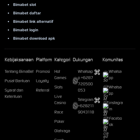
Bimabet slot
Bimabet daftar
Bimabet link alternatif
Bimabet login
Bimabet download apk
Kebijaksanaan
Platform
Kategori
Dukungan
Komunitas
Tentang BimaBet
Promosi
Hot
Whatsap
Whatsa
Games
p +6287
pp
Pusat Bantuan
Loyalty
720500
Slots
Whatsa
Syarat dan
Referral
053
pp
Ketentuan
Live
Telegram
Casino
instagra
+628211
m
Race
9043118
Facebo
Poker
ok
Olahraga