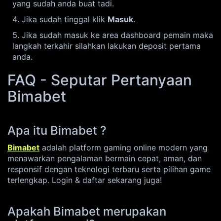
yang sudah anda buat tadi.
Jika sudah tinggal klik
Masuk
.
Jika sudah masuk ke area dashboard pemain maka
langkah terkahir silahkan lakukan deposit pertama
anda.
FAQ - Seputar Pertanyaan
Bimabet
Apa itu Bimabet ?
Bimabet
adalah platform gaming online modern yang
menawarkan pengalaman bermain cepat, aman, dan
responsif dengan teknologi terbaru serta pilihan game
terlengkap. Login & daftar sekarang juga!
Apakah Bimabet merupakan