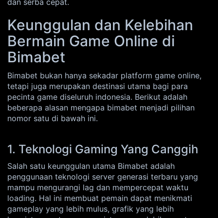
dan serba cepat.
Keunggulan dan Kelebihan
Bermain Game Online di
Bimabet
Bimabet bukan hanya sekadar platform game online,
tetapi juga merupakan destinasi utama bagi para
pecinta game diseluruh indonesia. Berikut adalah
beberapa alasan mengapa bimabet menjadi pilihan
nomor satu di bawah ini.
1. Teknologi Gaming Yang Canggih
Salah satu keunggulan utama Bimabet adalah
penggunaan teknologi server generasi terbaru yang
mampu mengurangi lag dan mempercepat waktu
loading. Hal ini membuat pemain dapat menikmati
gameplay yang lebih mulus, grafik yang lebih