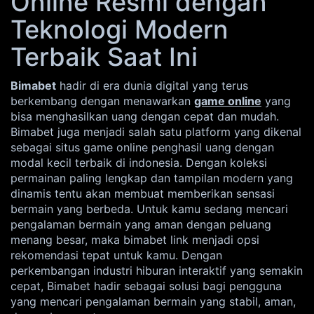
Online Resmi dengan
Teknologi Modern
Terbaik Saat Ini
Bimabet
hadir di era dunia digital yang terus
berkembang dengan menawarkan
game online
yang
bisa menghasilkan uang dengan cepat dan mudah.
Bimabet juga menjadi salah satu platform yang dikenal
sebagai situs game online penghasil uang dengan
modal kecil terbaik di indonesia. Dengan koleksi
permainan paling lengkap dan tampilan modern yang
dinamis tentu akan membuat memberikan sensasi
bermain yang berbeda. Untuk kamu sedang mencari
pengalaman bermain yang aman dengan peluang
menang besar, maka bimabet link menjadi opsi
rekomendasi tepat untuk kamu. Dengan
perkembangan industri hiburan interaktif yang semakin
cepat, Bimabet hadir sebagai solusi bagi pengguna
yang mencari pengalaman bermain yang stabil, aman,