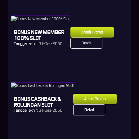
BONUS NEW MEMBER
Ambil Promo
100% SLOT
Detail
Tanggal akhir:
31-Des-2050
BONUS CASHBACK &
Ambil Promo
ROLLINGAN SLOT
Detail
Tanggal akhir:
31-Des-2050