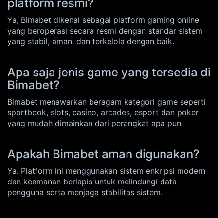
platform resmi?
Ya, Bimabet dikenal sebagai platform gaming online
yang beroperasi secara resmi dengan standar sistem
yang stabil, aman, dan terkelola dengan baik.
Apa saja jenis game yang tersedia di
Bimabet?
Bimabet menawarkan beragam kategori game seperti
sportbook, slots, casino, arcades, esport dan poker
yang mudah dimainkan dari perangkat apa pun.
Apakah Bimabet aman digunakan?
Ya. Platform ini menggunakan sistem enkripsi modern
dan keamanan berlapis untuk melindungi data
pengguna serta menjaga stabilitas sistem.