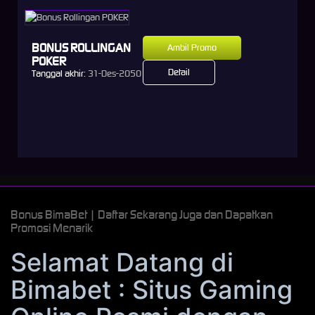
BONUS ROLLINGAN
Ambil Promo
POKER
Detail
Tanggal akhir:
31-Des-2050
Bonus BimaBet | Daftar Sekarang Juga dan Dapatkan
Promosi Menarik
Selamat Datang di
Bimabet : Situs Gaming