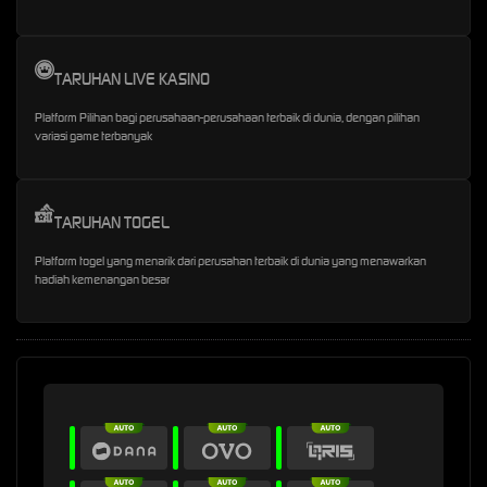
TARUHAN LIVE KASINO
Platform Pilihan bagi perusahaan-perusahaan terbaik di dunia, dengan pilihan
variasi game terbanyak
TARUHAN TOGEL
Platform togel yang menarik dari perusahan terbaik di dunia yang menawarkan
hadiah kemenangan besar