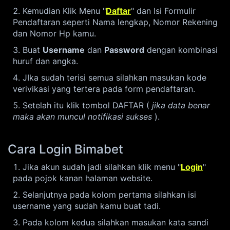
Kemudian Klik Menu "
Daftar
" dan Isi Formulir
Pendaftaran seperti Nama lengkap, Nomor Rekening
dan Nomor Hp kamu.
Buat
Username
dan
Password
dengan kombinasi
huruf dan angka.
JIka sudah terisi semua silahkan masukan kode
verivikasi yang tertera pada form pendaftaran.
Setelah itu klik tombol DAFTAR (
jika data benar
maka akan muncul notifikasi sukses
).
Cara Login Bimabet
Jika akun sudah jadi silahkan klik menu "
Login
"
pada pojok kanan halaman website.
Selanjutnya pada kolom pertama silahkan isi
username yang sudah kamu buat tadi.
Pada kolom kedua silahkan masukan kata sandi