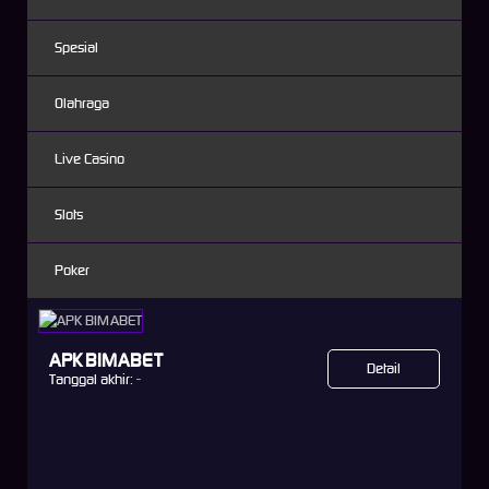
Spesial
Olahraga
Live Casino
Slots
Poker
APK BIMABET
Detail
Tanggal akhir:
-