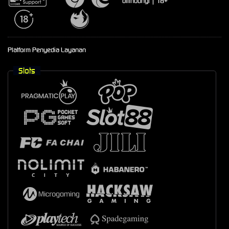
dilindungi | 18+
Platform Penyedia Layanan
Slots