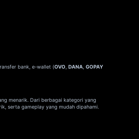
ansfer bank, e-wallet (
OVO
,
DANA
,
GOPAY
yang menarik. Dari berbagai kategori yang
rik, serta gameplay yang mudah dipahami.