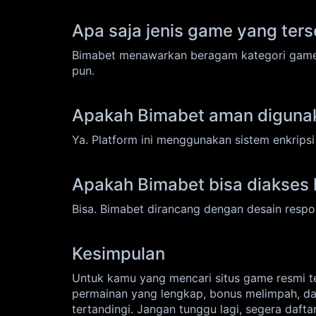
Apa saja jenis game yang ters
Bimabet menawarkan beragam kategori game s
pun.
Apakah Bimabet aman diguna
Ya. Platform ini menggunakan sistem enkrips
Apakah Bimabet bisa diakses
Bisa. Bimabet dirancang dengan desain respo
Kesimpulan
Untuk kamu yang mencari situs game resmi t
permainan yang lengkap, bonus melimpah, da
tertandingi. Jangan tunggu lagi, segera daf