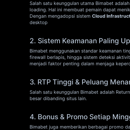
Salah satu keunggulan utama Bimabet adala
loading. Hal ini membuat pemain dapat menikm
Dengan mengadopsi sistem
Cloud Infrastruc
desktop
2. Sistem Keamanan Paling U
Bimabet menggunakan standar keamanan tingka
firewall berlapis, hingga sistem deteksi ak
menjadi faktor penting dalam menjaga keperca
3. RTP Tinggi & Peluang Mena
Salah satu keunggulan Bimabet adalah Return
besar dibanding situs lain.
4. Bonus & Promo Setiap Min
Bimabet juga memberikan berbagai promo dan