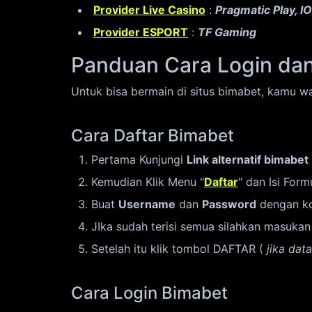
Provider Live Casino
:
Pragmatic Play, I
Provider ESPORT
:
TF Gaming
Panduan Cara Login dan
Untuk bisa bermain di situs bimabet, kamu w
Cara Daftar Bimabet
Pertama Kunjungi
Link alternatif bimabet
Kemudian Klik Menu "
Daftar
" dan Isi For
Buat
Username
dan
Password
dengan ko
JIka sudah terisi semua silahkan masukan
Setelah itu klik tombol DAFTAR (
jika dat
Cara Login Bimabet