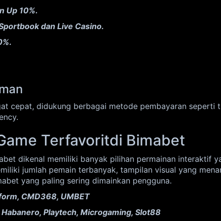
n Up 10%.
 Sportbook dan Live Casino.
0%.
Aman
at cepat, didukung berbagai metode pembayaran seperti tr
ency.
 Game Terfavoritdi Bimabet
abet dikenal memiliki banyak pilihan permainan interaktif 
iliki jumlah pemain terbanyak, tampilan visual yang mena
imabet yang paling sering dimainkan pengguna.
tform, CMD368, UMBET
 Habanero, Playtech, Microgaming, Slot88