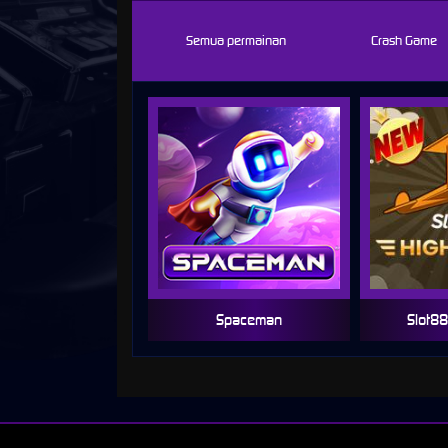
Semua permainan
Crash Game
Spaceman
Slot88