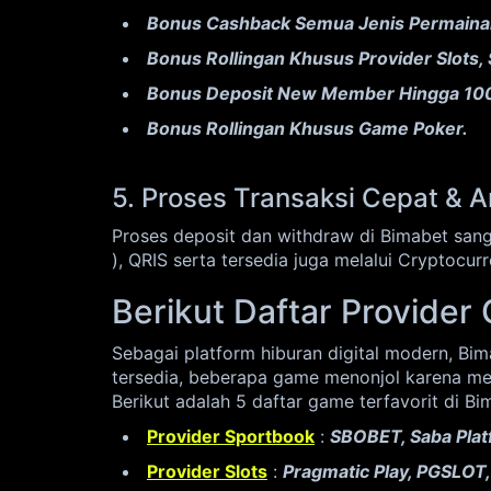
Bonus Cashback Semua Jenis Permaina
Bonus Rollingan Khusus Provider Slots,
Bonus Deposit New Member Hingga 10
Bonus Rollingan Khusus Game Poker.
5. Proses Transaksi Cepat & 
Proses deposit dan withdraw di Bimabet sang
), QRIS serta tersedia juga melalui Cryptocurr
Berikut Daftar Provider
Sebagai platform hiburan digital modern, Bim
tersedia, beberapa game menonjol karena mem
Berikut adalah 5 daftar game terfavorit di B
Provider Sportbook
:
SBOBET, Saba Pla
Provider Slots
:
Pragmatic Play, PGSLOT,