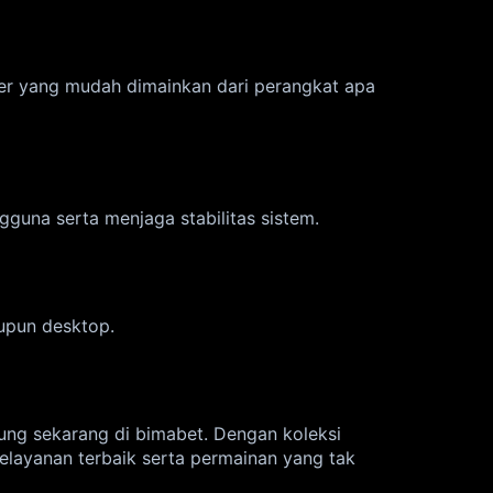
ker yang mudah dimainkan dari perangkat apa
guna serta menjaga stabilitas sistem.
aupun desktop.
ng sekarang di bimabet. Dengan koleksi
layanan terbaik serta permainan yang tak