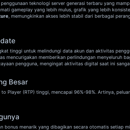
h penggunaan teknologi server generasi terbaru yang ma
ati gameplay yang lebih mulus, grafik yang lebih konsiste
ture
, memungkinkan akses lebih stabil dari berbagai peran
pdate
t tinggi untuk melindungi data akun dan aktivitas penggu
tivitas mencurigakan memberikan perlindungan menyeluruh b
yaan pengguna, mengingat aktivitas digital saat ini sanga
ng Besar
 to Player (RTP) tinggi, mencapai 96%-98%. Artinya, pel
ggunya
 bonus menarik yang dibagikan secara otomatis setiap mi