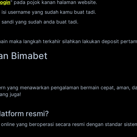
ogin
" pada pojok kanan halaman website.
 isi username yang sudah kamu buat tadi.
sandi yang sudah anda buat tadi.
in maka langkah terkahir silahkan lakukan deposit pertam
an Bimabet
rn yang menawarkan pengalaman bermain cepat, aman, dan 
ang juga!
atform resmi?
online yang beroperasi secara resmi dengan standar sistem