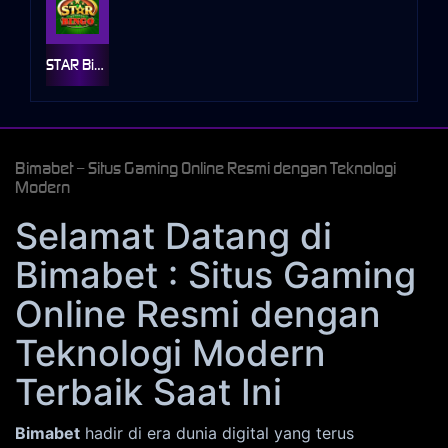
STAR Bingo
Bimabet – Situs Gaming Online Resmi dengan Teknologi
Modern
Selamat Datang di
Bimabet : Situs Gaming
Online Resmi dengan
Teknologi Modern
Terbaik Saat Ini
Bimabet
hadir di era dunia digital yang terus