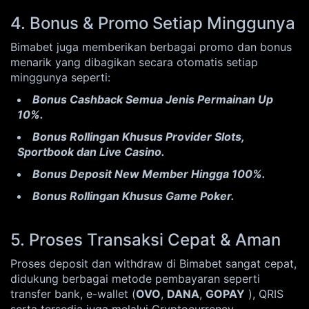
4. Bonus & Promo Setiap Minggunya
Bimabet juga memberikan berbagai promo dan bonus
menarik yang dibagikan secara otomatis setiap
minggunya seperti:
Bonus Cashback Semua Jenis Permainan Up
10%.
Bonus Rollingan Khusus Provider Slots,
Sportbook dan Live Casino.
Bonus Deposit New Member Hingga 100%.
Bonus Rollingan Khusus Game Poker.
5. Proses Transaksi Cepat & Aman
Proses deposit dan withdraw di Bimabet sangat cepat,
didukung berbagai metode pembayaran seperti
transfer bank, e-wallet (
OVO
,
DANA
,
GOPAY
), QRIS
serta tersedia juga melalui Cryptocurrency.