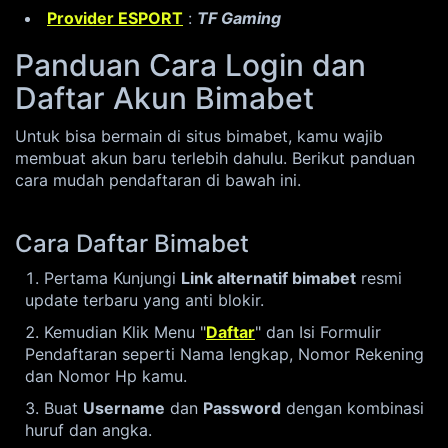
Provider ESPORT
:
TF Gaming
Panduan Cara Login dan
Daftar Akun Bimabet
Untuk bisa bermain di situs bimabet, kamu wajib
membuat akun baru terlebih dahulu. Berikut panduan
cara mudah pendaftaran di bawah ini.
Cara Daftar Bimabet
Pertama Kunjungi
Link alternatif bimabet
resmi
update terbaru yang anti blokir.
Kemudian Klik Menu "
Daftar
" dan Isi Formulir
Pendaftaran seperti Nama lengkap, Nomor Rekening
dan Nomor Hp kamu.
Buat
Username
dan
Password
dengan kombinasi
huruf dan angka.