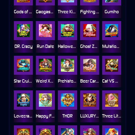
Gods of Egypt
Gaogashou
Three Kingdoms
Fighting Academy
Gumiho
DR. Crazy
Run Date
Halloween Horror
Ghost Zombie
Mutation fish
Star Cruise
Weird Xmas
Prehistoric Park
Beer Carnival
Cat VS Mouse
Lovecraft's Legacy
Happy Fruit Stand
THOR
LUXURY WORLD
Three Little Pigs