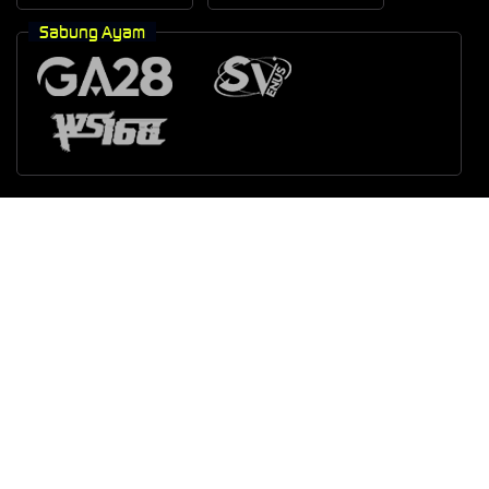
Sabung Ayam