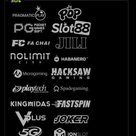
Slots