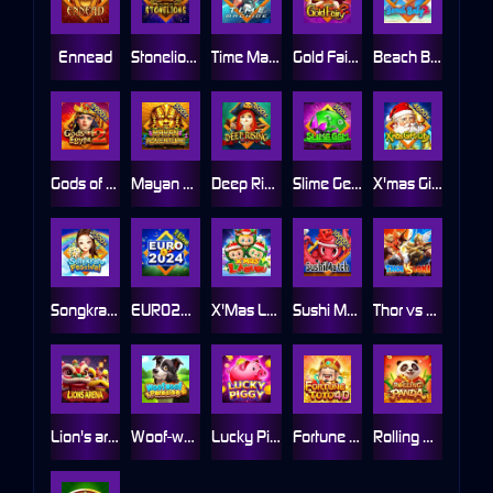
Ennead
Stonelions
Time Machine
Gold Fairy 2
Beach Baby2
Gods of Egypt2
Mayan Adventure
Deep Rising
Slime Gem
X'mas Gift City
Songkran Festival
EURO2024
X'Mas LABUBU
Sushi Match
Thor vs Loki
Lion's area
Woof-woof Paradise
Lucky Piggy
Fortune Toto 4D
Rolling Panda