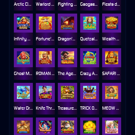
Arctic Clash
Warlord Lu Bu
Fighting Academy 2
Gaogashou2 MULTIPLY FUN
Fiesta de Mexicana
Infinity Mining
Fortune's Treasure
Dragon's Expedition
Quetzalcoatl
Wealth Rolling
Ghost Mansion
ROMAN WARRIOR2
The Age Of Navigation
Crazy ATM
SAFARI HEAT-MULTIPLY FUN
Water Dragon
Knife Throwing Show
Treasure Hunters
TRICK OR TREAT
MEOW DYNASTY