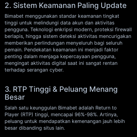
2. Sistem Keamanan Paling Update
Bimabet menggunakan standar keamanan tingkat
tinggi untuk melindungi data akun dan aktivitas
pengguna. Teknologi enkripsi modern, proteksi firewall
berlapis, hingga sistem deteksi aktivitas mencurigakan
memberikan perlindungan menyeluruh bagi seluruh
pemain. Pendekatan keamanan ini menjadi faktor
penting dalam menjaga kepercayaan pengguna,
mengingat aktivitas digital saat ini sangat rentan
terhadap serangan cyber.
3. RTP Tinggi & Peluang Menang
Besar
Salah satu keunggulan Bimabet adalah Return to
Player (RTP) tinggi, mencapai 96%-98%. Artinya,
peluang untuk mendapatkan kemenangan jauh lebih
besar dibanding situs lain.