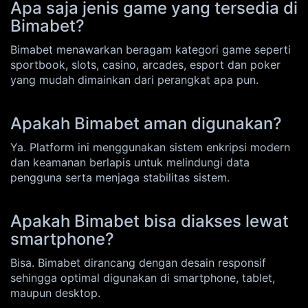
Apa saja jenis game yang tersedia di
Bimabet?
Bimabet menawarkan beragam kategori game seperti
sportbook, slots, casino, arcades, esport dan poker
yang mudah dimainkan dari perangkat apa pun.
Apakah Bimabet aman digunakan?
Ya. Platform ini menggunakan sistem enkripsi modern
dan keamanan berlapis untuk melindungi data
pengguna serta menjaga stabilitas sistem.
Apakah Bimabet bisa diakses lewat
smartphone?
Bisa. Bimabet dirancang dengan desain responsif
sehingga optimal digunakan di smartphone, tablet,
maupun desktop.