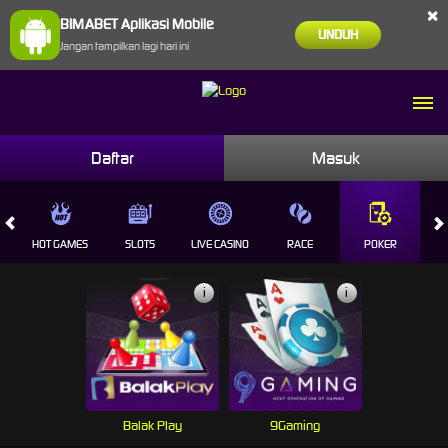
×
BIMABET Aplikasi Mobile
UNDUH
Jangan tampilkan lagi hari ini
Daftar
Masuk
HOT GAMES
SLOTS
LIVE CASINO
RACE
POKER
OL
i
i
Balak Play
9Gaming