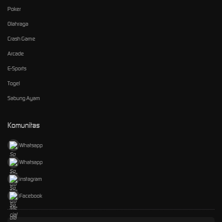
Poker
Olahraga
Crash Game
Arcade
E-Sports
Togel
Sabung Ayam
Komunitas
Whatsapp
Whatsapp
instagram
Facebook