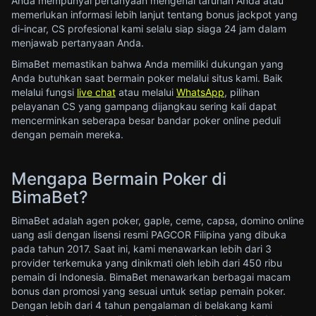
Anda mempunyai pertanyaan mengenai taruhan Anda atau
memerlukan informasi lebih lanjut tentang bonus jackpot yang
di-incar, CS profesional kami selalu siap siaga 24 jam dalam
menjawab pertanyaan Anda.
BimaBet memastikan bahwa Anda memiliki dukungan yang
Anda butuhkan saat bermain poker melalui situs kami. Baik
melalui fungsi
live chat
atau melalui
WhatsApp
, pilihan
pelayanan CS yang gampang dijangkau sering kali dapat
mencerminkan seberapa besar bandar poker online peduli
dengan pemain mereka.
Mengapa Bermain Poker di
BimaBet?
BimaBet adalah agen poker, gaple, ceme, capsa, domino online
uang asli dengan lisensi resmi PAGCOR Filipina yang dibuka
pada tahun 2017. Saat ini, kami menawarkan lebih dari 3
provider terkemuka yang dinikmati oleh lebih dari 450 ribu
pemain di Indonesia. BimaBet menawarkan berbagai macam
bonus dan promosi yang sesuai untuk setiap pemain poker.
Dengan lebih dari 4 tahun pengalaman di belakang kami